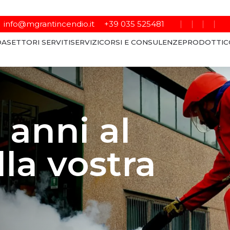
info@mgrantincendio.it
+39 035 525481
DA
SETTORI SERVITI
SERVIZI
CORSI E CONSULENZE
PRODOTTI
C
 anni al
lla vostra