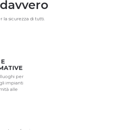
 davvero
a sicurezza di tutti.
 E
MATIVE
alluoghi per
gli impianti
mità alle