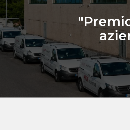
"Premio
azie