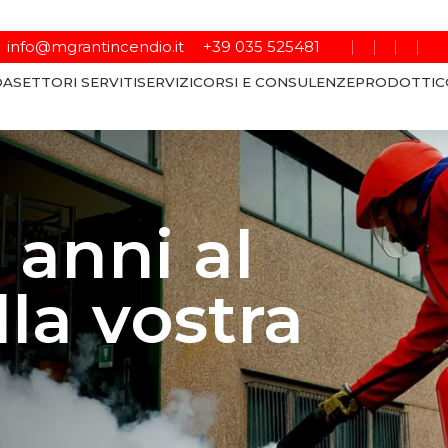
info@mgrantincendio.it
+39 035 525481
DA
SETTORI SERVITI
SERVIZI
CORSI E CONSULENZE
PRODOTTI
C
 anni al
lla vostra