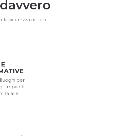
 davvero
a sicurezza di tutti.
 E
MATIVE
alluoghi per
gli impianti
mità alle